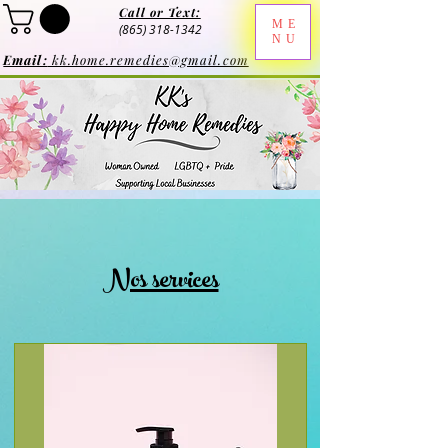
Call or Text:
ME
(865) 318-1342
NU
Email:
kk.home.remedies@gmail.com
Nos services